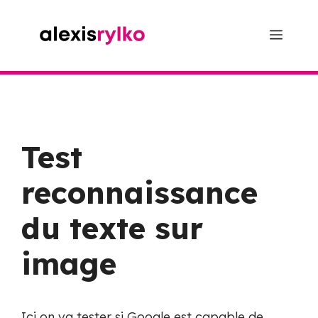
Aller
au
Menu
contenu
Test
reconnaissance
du texte sur
image
Ici on va tester si Google est capable de