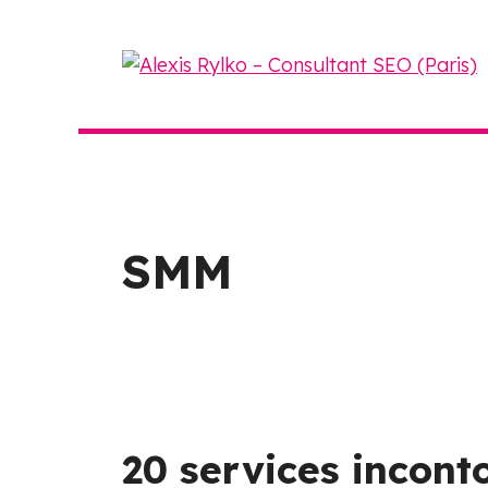
Aller
au
contenu
SMM
20 services incont