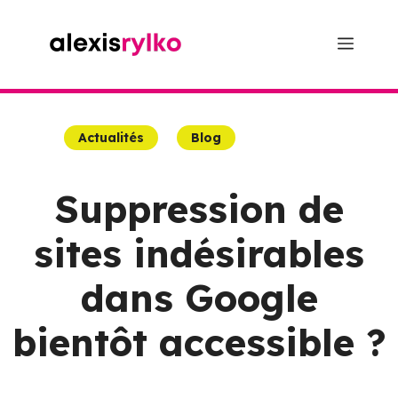
Aller
au
Menu
contenu
Actualités
Blog
Suppression de
sites indésirables
dans Google
bientôt accessible ?