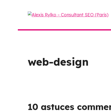
Aller
au
contenu
web-design
10 astuces commen