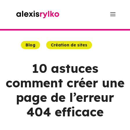
Aller
au
Menu
contenu
Blog
Création de sites
10 astuces
comment créer une
page de l’erreur
404 efficace