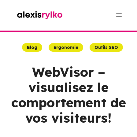
Aller
au
Menu
contenu
Blog
Ergonomie
Outils SEO
WebVisor –
visualisez le
comportement de
vos visiteurs!